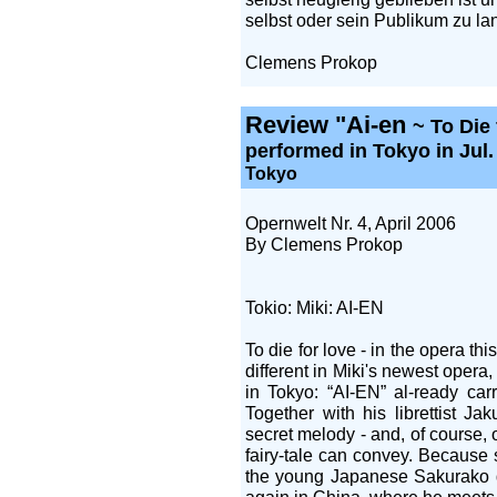
selbst oder sein Publikum zu la
Clemens Prokop
Review "
Ai-en
~ To Die
performed in Tokyo in Jul
Tokyo
Opernwelt Nr. 4, April 2006
By Clemens Prokop
Tokio: Miki: AI-EN
To die for love - in the opera thi
different in Miki's newest opera
in Tokyo: “AI-EN” al-ready carri
Together with his librettist Ja
secret melody - and, of course, 
fairy-tale can convey. Because 
the young Japanese Sakurako di