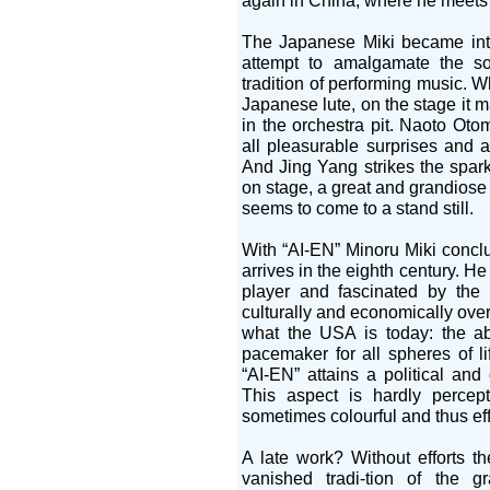
again in China, where he meets S
The Japanese Miki became inte
attempt to amalgamate the so
tradition of performing music. W
Japanese lute, on the stage it m
in the orchestra pit. Naoto Oto
all pleasurable surprises and 
And Jing Yang strikes the sparks 
on stage, a great and grandiose 
seems to come to a stand still.
With “AI-EN” Minoru Miki conclu
arrives in the eighth century. He
player and fascinated by the
culturally and economically ove
what the USA is today: the ab
pacemaker for all spheres of li
“AI-EN” attains a political and 
This aspect is hardly percept
sometimes colourful and thus ef
A late work? Without efforts t
vanished tradi-tion of the g