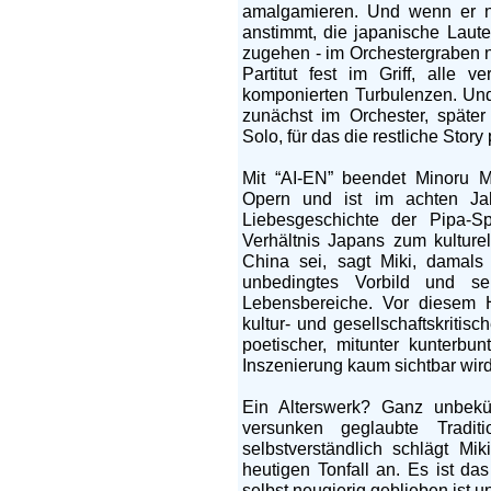
amalgamieren. Und wenn er n
anstimmt, die japanische Laute
zugehen - im Orchestergraben 
Partitut fest im Griff, alle 
komponierten Turbulenzen. Und
zunächst im Orchester, später
Solo, für das die restliche Story 
Mit “AI-EN” beendet Minoru Mi
Opern und ist im achten Jah
Liebesgeschichte der Pipa-Sp
Verhältnis Japans zum kulturel
China sei, sagt Miki, damal
unbedingtes Vorbild und selt
Lebensbereiche. Vor diesem Hi
kultur- und gesellschaftskriti
poetischer, mitunter kunterbu
Inszenierung kaum sichtbar wird
Ein Alterswerk? Ganz unbek
versunken geglaubte Tradi
selbstverständlich schlägt Mi
heutigen Tonfall an. Es ist das
selbst neugierig geblieben ist u