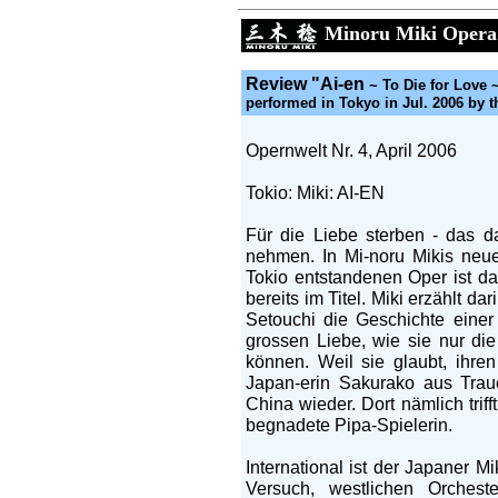
Minoru Miki Opera
Review "
Ai-en
~ To Die for Love 
performed in Tokyo in Jul. 2006 by 
Opernwelt Nr. 4, April 2006
Tokio: Miki: AI-EN
Für die Liebe sterben - das d
nehmen. In Mi-noru Mikis neue
Tokio entstandenen Oper ist da
bereits im Titel. Miki erzählt d
Setouchi die Geschichte einer
grossen Liebe, wie sie nur d
können. Weil sie glaubt, ihre
Japan-erin Sakurako aus Traue
China wieder. Dort nämlich trif
begnadete Pipa-Spielerin.
International ist der Japaner M
Versuch, westlichen Orchester