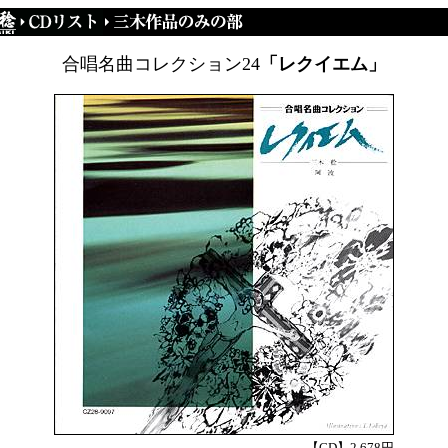
合唱名曲コレクション24
「レクイエム」
【CD】2,678円