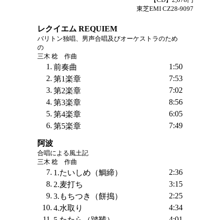
東芝EMI CZ28-9097
レクイエム REQUIEM
バリトン独唱、男声合唱及びオーケストラのため
の
三木 稔 作曲
1.
1:50
前奏曲
2.
7:53
第1楽章
3.
7:02
第2楽章
4.
8:56
第3楽章
5.
6:05
第4楽章
6.
7:49
第5楽章
阿波
合唱による風土記
三木 稔 作曲
7.
2:36
1.たいしめ（鯛締）
8.
3:15
2.麦打ち
9.
2:25
3.もちつき（餅搗）
10.
4:34
4.水取り
11.
4:01
5.たたら（踏鞴）